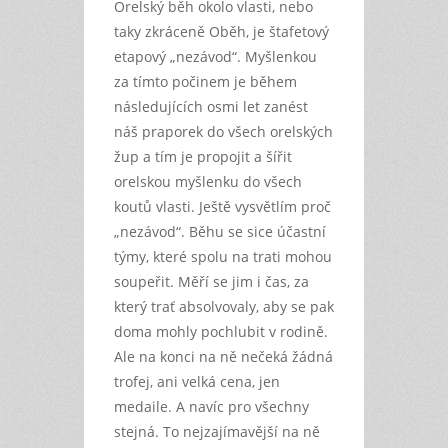
Orelský běh okolo vlasti, nebo
taky zkráceně Oběh, je štafetový
etapový „nezávod“. Myšlenkou
za tímto počinem je během
následujících osmi let zanést
náš praporek do všech orelských
žup a tím je propojit a šířit
orelskou myšlenku do všech
koutů vlasti. Ještě vysvětlím proč
„nezávod“. Běhu se sice účastní
týmy, které spolu na trati mohou
soupeřit. Měří se jim i čas, za
který trať absolvovaly, aby se pak
doma mohly pochlubit v rodině.
Ale na konci na ně nečeká žádná
trofej, ani velká cena, jen
medaile. A navíc pro všechny
stejná. To nejzajímavější na ně