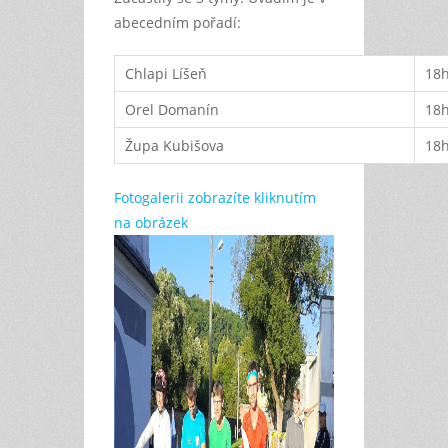
abecedním pořadí:
Chlapi Líšeň
18
Orel Domanín
18
Župa Kubišova
18
Fotogalerii zobrazíte kliknutím
na obrázek