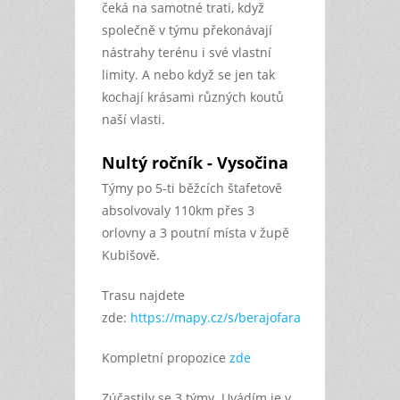
čeká na samotné trati, když
společně v týmu překonávají
nástrahy terénu i své vlastní
limity. A nebo když se jen tak
kochají krásami různých koutů
naší vlasti.
Nultý ročník - Vysočina
Týmy po 5-ti běžcích štafetově
absolvovaly 110km přes 3
orlovny a 3 poutní místa v župě
Kubišově.
Trasu najdete
zde:
https://mapy.cz/s/berajofara
Kompletní propozice
zde
Zúčastily se 3 týmy. Uvádím je v