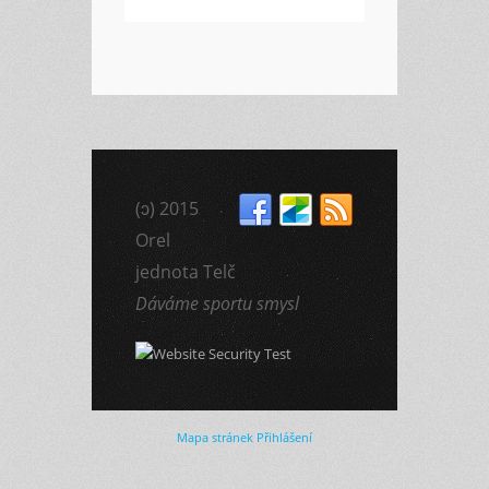
(ɔ) 2015
Orel
jednota Telč
Dáváme sportu smysl
Mapa stránek
Přihlášení