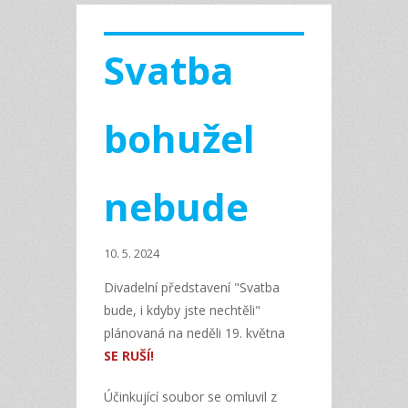
Svatba
bohužel
nebude
10. 5. 2024
Divadelní představení "Svatba
bude, i kdyby jste nechtěli"
plánovaná na neděli 19. května
SE RUŠÍ!
Účinkující soubor se omluvil z